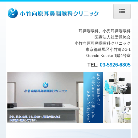
耳鼻咽喉科、小児耳鼻咽喉科
ホーム
医療法人社団覚悠会
小竹向原耳鼻咽喉科クリニック
診療案内
東京都練馬区小竹町2-3-1
Grande Kotake 1階4号室
院長挨拶
TEL:
03-5926-6805
施設、設備など
地図、交通案内
採用情報